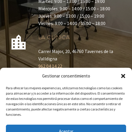
Martes: 9:00 – 13:00 / 15:00 – 19:00
Miércoles: 9:00 – 14:00 / 15:00 – 18:00
Jueves: 9:00 – 13:00 / 15:00 – 19:00
Viernes: 9:00 – 14:00 / 15:00 – 18:00
LA CLÍNICA
Carrer Major, 20, 46760 Tavernes de la
Valldigna
962 04 14 22
Gestionar consentimiento
Para ofrecer las mejores experiencias, utilizamos tecnologías como las cookies
para almacenar y/o acceder a la información del dispositivo. El consentimiento
de estas tecnologías nos permitirá procesar datos como el comportamiento de
navegación o las identificaciones únicas en este sitio. No consentir o retirar el
consentimiento, puede afectar negativamente a ciertas características y
funciones.
Aceptar