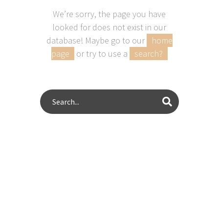
We’re sorry, the page you have
looked for does not exist in our
database! Maybe go to our
home
page
or try to use a
search?