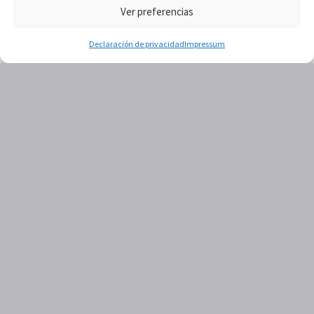
Ver preferencias
Declaración de privacidad
Impressum
RESERVAR CITA
PEDIR CITA AHORA
HORARIO
Lunes: 9:00 – 14:00 / 15:00 – 18:00