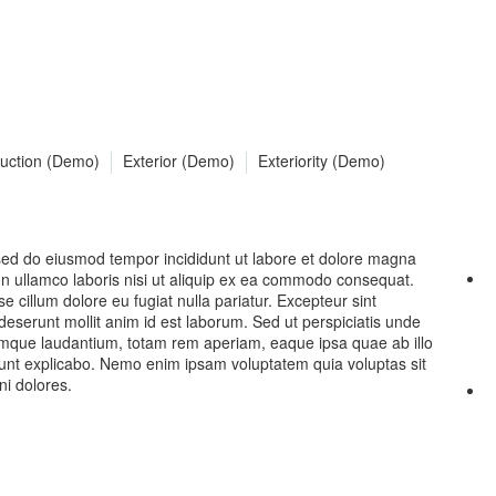
uction (Demo)
Exterior (Demo)
Exteriority (Demo)
, sed do eiusmod tempor incididunt ut labore et dolore magna
on ullamco laboris nisi ut aliquip ex ea commodo consequat.
se cillum dolore eu fugiat nulla pariatur. Excepteur sint
 deserunt mollit anim id est laborum. Sed ut perspiciatis unde
emque laudantium, totam rem aperiam, eaque ipsa quae ab illo
a sunt explicabo. Nemo enim ipsam voluptatem quia voluptas sit
ni dolores.