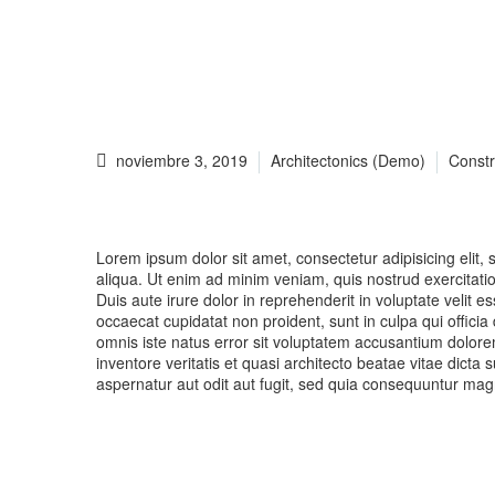
noviembre 3, 2019
Architectonics (Demo)
Constr
Lorem ipsum dolor sit amet, consectetur adipisicing elit
aliqua. Ut enim ad minim veniam, quis nostrud exercitati
Duis aute irure dolor in reprehenderit in voluptate velit es
occaecat cupidatat non proident, sunt in culpa qui officia
omnis iste natus error sit voluptatem accusantium dolor
inventore veritatis et quasi architecto beatae vitae dict
aspernatur aut odit aut fugit, sed quia consequuntur mag